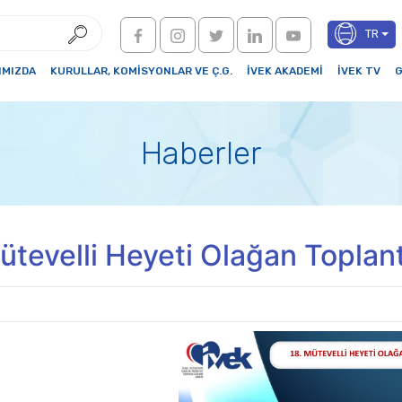
TR
IMIZDA
KURULLAR, KOMİSYONLAR VE Ç.G.
İVEK AKADEMİ
İVEK TV
G
Haberler
ütevelli Heyeti Olağan Toplant