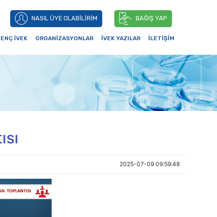
NASIL ÜYE OLABİLİRİM
BAĞIŞ YAP
ENÇ İVEK
ORGANİZASYONLAR
İVEK YAZILAR
İLETİŞİM
ısı
2025-07-09 09:59:48