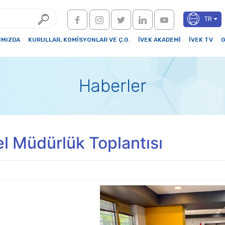
TR
IMIZDA
KURULLAR, KOMİSYONLAR VE Ç.G.
İVEK AKADEMİ
İVEK TV
G
Haberler
l Müdürlük Toplantısı