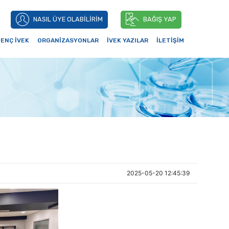
NASIL ÜYE OLABİLİRİM
BAĞIŞ YAP
ENÇ İVEK
ORGANİZASYONLAR
İVEK YAZILAR
İLETİŞİM
2025-05-20 12:45:39