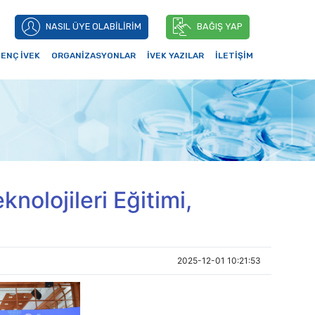
NASIL ÜYE OLABİLİRİM
BAĞIŞ YAP
ENÇ İVEK
ORGANİZASYONLAR
İVEK YAZILAR
İLETİŞİM
nolojileri Eğitimi,
2025-12-01 10:21:53