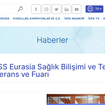
TR
IMIZDA
KURULLAR, KOMİSYONLAR VE Ç.G.
İVEK AKADEMİ
İVEK TV
G
Haberler
 Eurasia Sağlık Bilişimi ve Tek
erans ve Fuarı