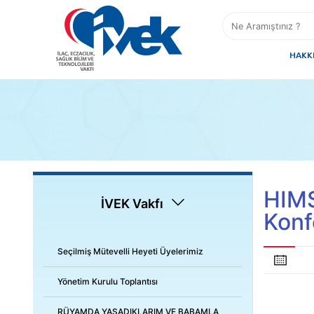
HAKK
HIMSS
İVEK Vakfı
Konf
Seçilmiş Mütevelli Heyeti Üyelerimiz
Yönetim Kurulu Toplantısı
RÜYAMDA YAŞADIKLARIM VE BABAMLA