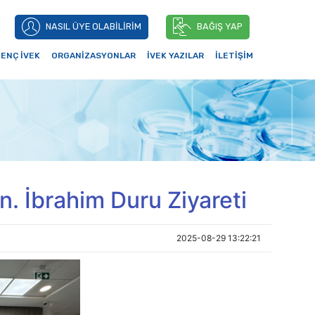
NASIL ÜYE OLABİLİRİM
BAĞIŞ YAP
ENÇ İVEK
ORGANİZASYONLAR
İVEK YAZILAR
İLETİŞİM
. İbrahim Duru Ziyareti
2025-08-29 13:22:21