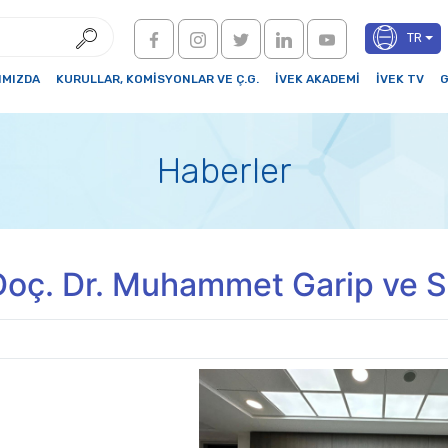
TR
IMIZDA
KURULLAR, KOMİSYONLAR VE Ç.G.
İVEK AKADEMİ
İVEK TV
G
Haberler
Doç. Dr. Muhammet Garip ve Sn