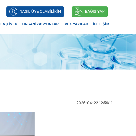
NASIL ÜYE OLABİLİRİM
BAĞIŞ YAP
ENÇ İVEK
ORGANİZASYONLAR
İVEK YAZILAR
İLETİŞİM
2026-04-22 12:59:11