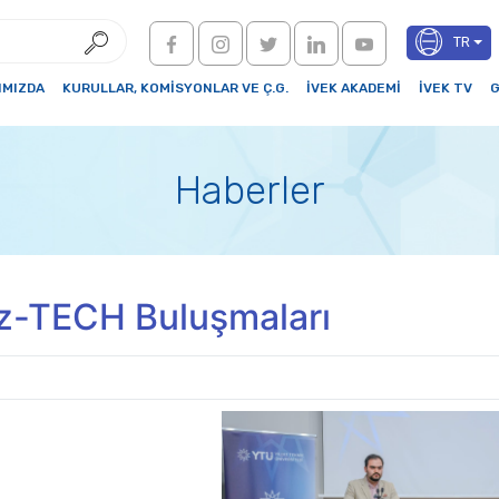
TR
IMIZDA
KURULLAR, KOMİSYONLAR VE Ç.G.
İVEK AKADEMİ
İVEK TV
G
Haberler
ız-TECH Buluşmaları