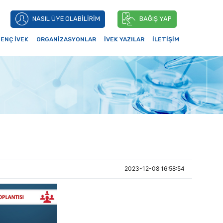
NASIL ÜYE OLABİLİRİM
BAĞIŞ YAP
ENÇ İVEK
ORGANİZASYONLAR
İVEK YAZILAR
İLETİŞİM
2023-12-08 16:58:54