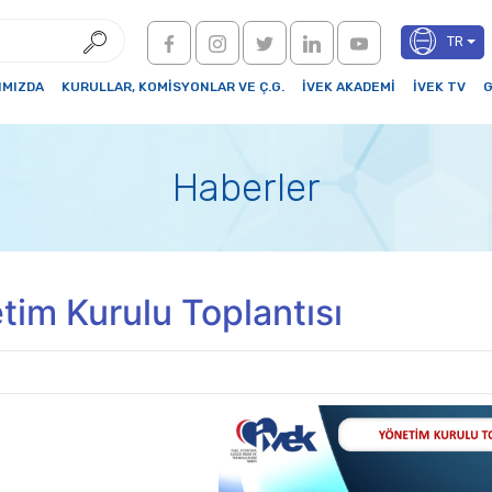
TR
IMIZDA
KURULLAR, KOMİSYONLAR VE Ç.G.
İVEK AKADEMİ
İVEK TV
G
Haberler
tim Kurulu Toplantısı