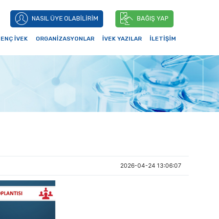
NASIL ÜYE OLABİLİRİM
BAĞIŞ YAP
ENÇ İVEK
ORGANİZASYONLAR
İVEK YAZILAR
İLETİŞİM
2026-04-24 13:06:07