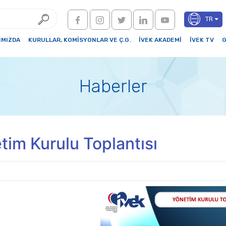
TR
IMIZDA
KURULLAR, KOMİSYONLAR VE Ç.G.
İVEK AKADEMİ
İVEK TV
G
Haberler
tim Kurulu Toplantısı