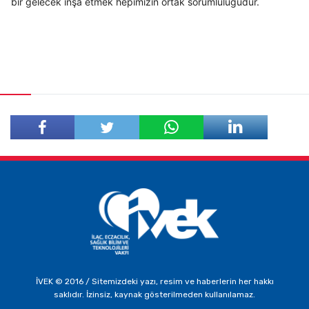
bir gelecek inşa etmek hepimizin ortak sorumluluğudur.
Facebook'ta
Twitter'da
Paylaş
Paylaş
İVEK © 2016 / Sitemizdeki yazı, resim ve haberlerin her hakkı
saklıdır. İzinsiz, kaynak gösterilmeden kullanılamaz.