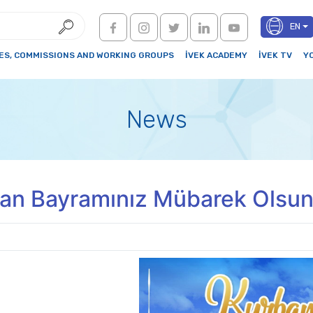
EN
S, COMMISSIONS AND WORKING GROUPS
İVEK ACADEMY
İVEK TV
Y
News
an Bayramınız Mübarek Olsu