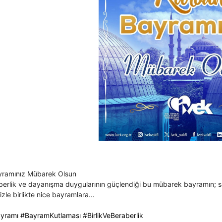
yramınız Mübarek Olsun
aberlik ve dayanışma duygularının güçlendiği bu mübarek bayramın; sağ
izle birlikte nice bayramlara...
yramı
#BayramKutlaması
#BirlikVeBeraberlik