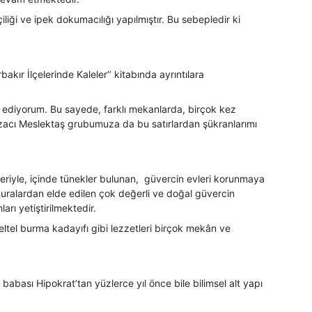
liği ve ipek dokumacılığı yapılmıştır. Bu sebepledir ki
kır İlçelerinde Kaleler’’ kitabında ayrıntılara
 ediyorum. Bu sayede, farklı mekanlarda, birçok kez
Eczacı Meslektaş grubumuza da bu satırlardan şükranlarımı
eriyle, içinde tünekler bulunan, güvercin evleri korunmaya
Buralardan elde edilen çok değerli ve doğal güvercin
rı yetiştirilmektedir.
ltel burma kadayıfı gibi lezzetleri birçok mekân ve
babası Hipokrat’tan yüzlerce yıl önce bile bilimsel alt yapı