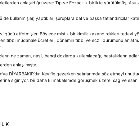
etlerden anlaşıldığı üzere: Tıp ve Eczacı’lık birlikte yürütülmüş, Asu ve
 de kullanmışlar, yaptıkları şuruplara bal ve başka tatlandırıcılar kat
i gücü atfetmişler. Böylece mistik bir kimlik kazandırdıkları tedavi yönt
len tıbbi müdahale ücretleri, dönemin tıbbi ve ecz i durumunu anlatmaya
.
ların ne zaman, nasıl, hangi dozlarda kullanılacağı, hastalıkların adları,
erden anlaşılmıştır.
afya DİYARBAKIR’dır. Keyifle gezerken satırlarımda söz etmeyi unut
rülerine sığınıyor, bir daha ki makalemde görüşmek üzere, sağ ve ese
ILIK