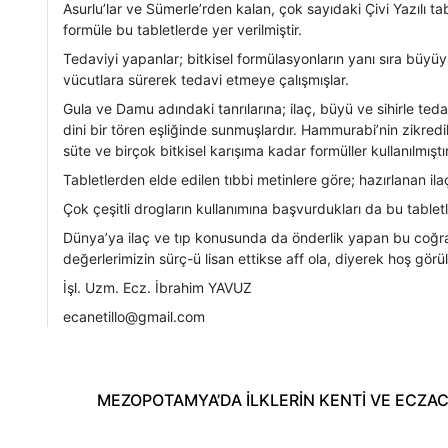
Asurlu’lar ve Sümerle’rden kalan, çok sayıdaki Çivi Yazılı tabl
formüle bu tabletlerde yer verilmiştir.
Tedaviyi yapanlar; bitkisel formülasyonların yanı sıra büyüyü
vücutlara sürerek tedavi etmeye çalışmışlar.
Gula ve Damu adındaki tanrılarına; ilaç, büyü ve sihirle tedav
dini bir tören eşliğinde sunmuşlardır. Hammurabi’nin zikredi
süte ve birçok bitkisel karışıma kadar formüller kullanılmıştır
Tabletlerden elde edilen tıbbi metinlere göre; hazırlanan ilaç
Çok çeşitli drogların kullanımına başvurdukları da bu tabletl
Dünya’ya ilaç ve tıp konusunda da önderlik yapan bu coğr
değerlerimizin sürç-ü lisan ettikse aff ola, diyerek hoş gö
İşl. Uzm. Ecz. İbrahim YAVUZ
ecanetillo@gmail.com
MEZOPOTAMYA’DA İLKLERİN KENTİ VE ECZAC