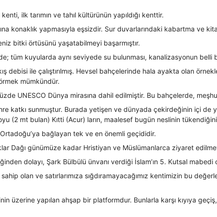
nti, ilk tarımın ve tahıl kültürünün yapıldığı kenttir.
na konaklık yapmasıyla eşsizdir. Sur duvarlarındaki kabartma ve kitabe
deniz bitki örtüsünü yaşatabilmeyi başarmıştır.
nde; tüm kuyularda aynı seviyede su bulunması, kanalizasyonun belli b
ebisi ile çalıştırılmış. Hevsel bahçelerinde hala ayakta olan örnekleri
n görmek mümkündür.
üzde UNESCO Dünya mirasına dahil edilmiştir. Bu bahçelerde, meşhur; 
re katkı sunmuştur. Burada yetişen ve dünyada çekirdeğinin içi de yen
oyu (2 mt bulan) Kıtti (Acur) ların, maalesef bugün neslinin tükendiğ
i Ortadoğu’ya bağlayan tek ve en önemli geçididir.
rklar Dağı günümüze kadar Hristiyan ve Müslümanlarca ziyaret edilmey
nden dolayı, Şark Bülbülü ünvanı verdiği İslam’ın 5. Kutsal mabedi ol
ahip olan ve satırlarımıza sığdıramayacağımız kentimizin bu değerlerin
inin üzerine yapılan ahşap bir platformdur. Bunlarla karşı kıyıya geç