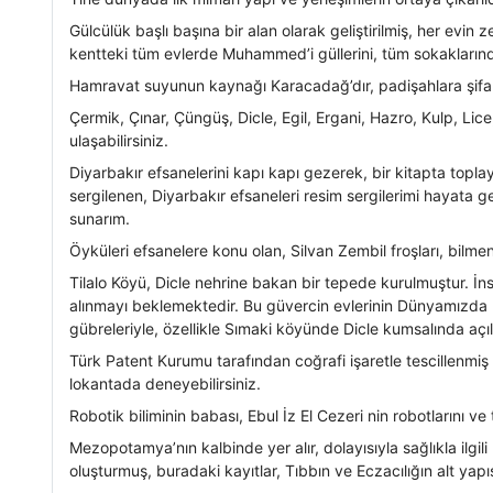
Gülcülük başlı başına bir alan olarak geliştirilmiş, her evi
kentteki tüm evlerde Muhammed’i güllerini, tüm sokaklarında
Hamravat suyunun kaynağı Karacadağ’dır, padişahlara şifa ka
Çermik, Çınar, Çüngüş, Dicle, Egil, Ergani, Hazro, Kulp, Lice
ulaşabilirsiniz.
Diyarbakır efsanelerini kapı kapı gezerek, bir kitapta to
sergilenen, Diyarbakır efsaneleri resim sergilerimi hayata
sunarım.
Öyküleri efsanelere konu olan, Silvan Zembil froşları, bilme
Tilalo Köyü, Dicle nehrine bakan bir tepede kurulmuştur. İ
alınmayı beklemektedir. Bu güvercin evlerinin Dünyamızda b
gübreleriyle, özellikle Sımaki köyünde Dicle kumsalında açı
Türk Patent Kurumu tarafından coğrafi işaretle tescillenmiş
lokantada deneyebilirsiniz.
Robotik biliminin babası, Ebul İz El Cezeri nin robotlarını ve t
Mezopotamya’nın kalbinde yer alır, dolayısıyla sağlıkla ilgil
oluşturmuş, buradaki kayıtlar, Tıbbın ve Eczacılığın alt yapıs