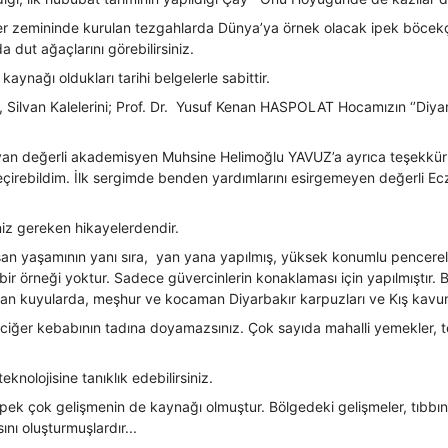
n zer zemininde kurulan tezgahlarda Dünya’ya örnek olacak ipek böcekçi
 dut ağaçlarını görebilirsiniz.
ynağı oldukları tarihi belgelerle sabittir.
, Silvan Kalelerini; Prof. Dr. Yusuf Kenan HASPOLAT Hocamızın ‘’Diyarba
playan değerli akademisyen Muhsine Helimoğlu YAVUZ’a ayrıca teşekkür
 geçirebildim. İlk sergimde benden yardımlarını esirgemeyen değerli 
niz gereken hikayelerdendir.
nsan yaşamının yanı sıra, yan yana yapılmış, yüksek konumlu pencerel
ir örneği yoktur. Sadece güvercinlerin konaklaması için yapılmıştır. 
lan kuyularda, meşhur ve kocaman Diyarbakır karpuzları ve Kış kavunla
 ciğer kebabının tadına doyamazsınız. Çok sayıda mahalli yemekler, te
eknolojisine tanıklık edebilirsiniz.
i pek çok gelişmenin de kaynağı olmuştur. Bölgedeki gelişmeler, tıbbın 
ını oluşturmuşlardır...