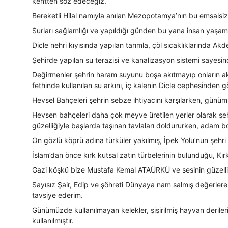
kentten söz edeceğiz.
Bereketli Hilal namıyla anılan Mezopotamya’nın bu emsalsiz ke
Surları sağlamlığı ve yapıldığı günden bu yana insan yaşamı
Dicle nehri kıyısında yapılan tarımla, çöl sıcaklıklarında Ak
Şehirde yapılan su terazisi ve kanalizasyon sistemi sayesi
Değirmenler şehrin haram suyunu boşa akıtmayıp onların akış d
fethinde kullanılan su arkını, iç kalenin Dicle cephesinde
Hevsel Bahçeleri şehrin sebze ihtiyacını karşılarken, günüm
Hevsen bahçeleri daha çok meyve üretilen yerler olarak şeh
güzelliğiyle başlarda taşınan tavlaları doldururken, adam b
On gözlü köprü adına türküler yakılmış, İpek Yolu’nun şehr
İslam’dan önce kırk kutsal zatın türbelerinin bulunduğu, Kı
Gazi köşkü bize Mustafa Kemal ATAÜRKÜ ve sesinin güzelliği
Sayısız Şair, Edip ve şöhreti Dünyaya nam salmış değerlere s
tavsiye ederim.
Günümüzde kullanılmayan kelekler, şişirilmiş hayvan deriler
kullanılmıştır.