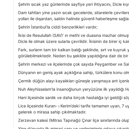
Şehrin sıcak yaz günlerinde sayfiye yeri ihtiyacını, Dicle kıyı
Dam tahtları yine yazın sıcak gecelerde, sitarelerle çevril
yolları ile dışardan, saldırı halinde güvenli haberleşme sağ
Şehrin İstanbul’la ciddi benzerlikleri vardır;
İkisi de Resulullah (SAV)’ ın methi ve duasına mazhar olmuştu
Dicle ile olmak üzere sularla çevrilidir. İkisinin de birer iç ka
Fark, surların tam bir kalkan balığı şeklinde, sırt ve kuyruk 
görülebilmektedir. Neden bu şekilde yapıldığına dair de bir 
Şehrin merkezi ve ilçelerinde çok sayıda Peygamber ve Sah
Dünyanın en geniş ayak açıklığına sahip, türkülere konu ol
Çermik düğün alayı kayalıkları güneşle yarışmaya ant içenler
Nuh Aleyhisselam’la insanoğlunun yeryüzüne ilk yayıldığı Ha
Hani ilçesinde sarılık ve daha birçok hastalığa iyi geldiği s
Lice ilçesinde Kuran- ı Kerim’deki tarife tamamen uyan, 7 u
gelerek o mirasa sahip çıkılmaktadır.
Zerzevan kalesi (Mitras Tapınağı) Çınar ilçe sınırlarında ol
Yine dünyada ilk mimari yapı ve yerleşimlerin ortaya çıkar