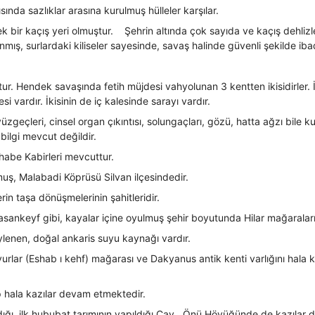
sında sazlıklar arasına kurulmuş hülleler karşılar.
erek bir kaçış yeri olmuştur. Şehrin altında çok sayıda ve kaçış dehli
lanmış, surlardaki kiliseler sayesinde, savaş halinde güvenli şekilde i
r. Hendek savaşında fetih müjdesi vahyolunan 3 kentten ikisidirler. İki 
lesi vardır. İkisinin de iç kalesinde sarayı vardır.
yüzgeçleri, cinsel organ çıkıntısı, solungaçları, gözü, hatta ağzı bile k
bilgi mevcut değildir.
abe Kabirleri mevcuttur.
muş, Malabadi Köprüsü Silvan ilçesindedir.
in taşa dönüşmelerinin şahitleridir.
sankeyf gibi, kayalar içine oyulmuş şehir boyutunda Hilar mağaraları
öylenen, doğal ankaris suyu kaynağı vardır.
yurlar (Eshab ı kehf) mağarası ve Dakyanus antik kenti varlığını hala 
up hala kazılar devam etmektedir.
ıldığı, ilk hububat tarımının yapıldığı Çay Önü Höyüğünde de kazılar