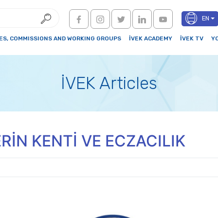
EN
S, COMMISSIONS AND WORKING GROUPS
İVEK ACADEMY
İVEK TV
Y
İVEK Articles
İN KENTİ VE ECZACILIK