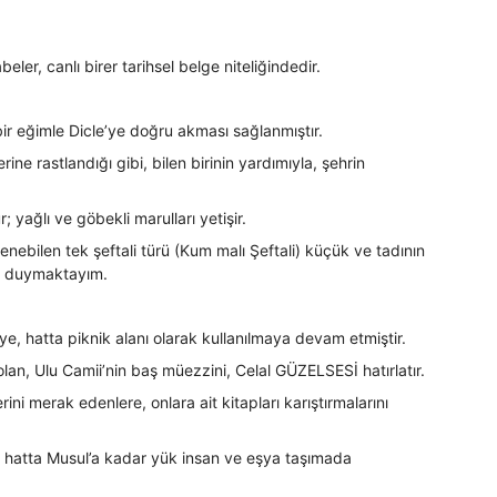
ler, canlı birer tarihsel belge niteliğindedir.
ir eğimle Dicle’ye doğru akması sağlanmıştır.
ne rastlandığı gibi, bilen birinin yardımıyla, şehrin
yağlı ve göbekli marulları yetişir.
ebilen tek şeftali türü (Kum malı Şeftali) küçük ve tadının
ini duymaktayım.
e, hatta piknik alanı olarak kullanılmaya devam etmiştir.
an, Ulu Camii’nin baş müezzini, Celal GÜZELSESİ hatırlatır.
i merak edenlere, onlara ait kitapları karıştırmalarını
iş, hatta Musul’a kadar yük insan ve eşya taşımada