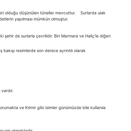
zleri olduğu düşünülen tüneller mevcuttur. Surlarda ulak
badetlerin yapılması mümkün olmuştur.
şehir de surlarla çevrilidir. Biri Marmara ve Haliç’le diğeri
uş bakışı resimlerde son derece ayrıntılı olarak
 vardır.
korumakta ve Kıtmir gibi isimler günümüzde bile kullanıla
 devam etmektedir.