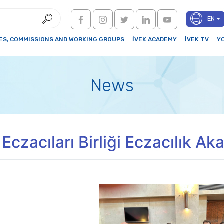
EN
S, COMMISSIONS AND WORKING GROUPS
İVEK ACADEMY
İVEK TV
Y
News
 Eczacıları Birliği Eczacılık A