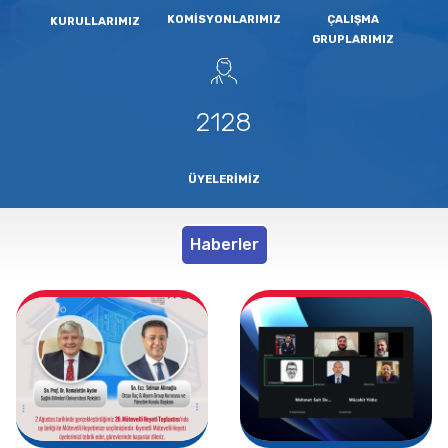
KOMISYONLARIMIZ
ÇALIŞMA
KURULLARIMIZ
GRUPLARIMIZ
2128
ÜYELERIMIZ
Haberler