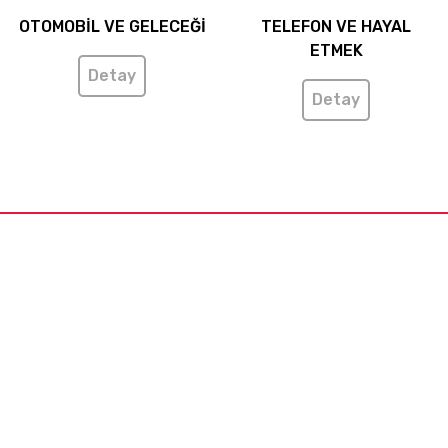
OTOMOBİL VE GELECEĞİ
TELEFON VE HAYAL
ETMEK
Detay
Detay
İVEK © 2016 / Sitemizdeki yazı, resim ve haberlerin her hakkı
saklıdır. İzinsiz, kaynak gösterilmeden kullanılamaz.