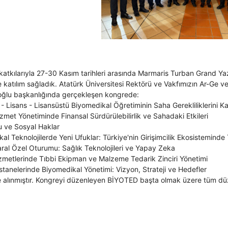
 katkılarıyla 27-30 Kasım tarihleri arasında Marmaris Turban Grand Y
 katılım sağladık. Atatürk Üniversitesi Rektörü ve Vakfımızın Ar-Ge v
ğlu başkanlığında gerçekleşen kongrede:
 - Lisans - Lisansüstü Biyomedikal Öğretiminin Saha Gerekliliklerini 
zmet Yönetiminde Finansal Sürdürülebilirlik ve Sahadaki Etkileri
u ve Sosyal Haklar
al Teknolojilerde Yeni Ufuklar: Türkiye'nin Girişimcilik Ekosistemind
ral Özel Oturumu: Sağlık Teknolojileri ve Yapay Zeka
izmetlerinde Tıbbi Ekipman ve Malzeme Tedarik Zinciri Yönetimi
tanelerinde Biyomedikal Yönetimi: Vizyon, Strateji ve Hedefler
le alınmıştır. Kongreyi düzenleyen BİYOTED başta olmak üzere tüm dü