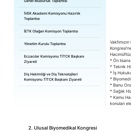
Genel Müdürlük Toplantısı
İVEK Akademi Komisyonu Hazırlık
Toplantısı
İETK Olağan Komisyon Toplantısı
Vakfımızın
Yönetim Kurulu Toplantısı
Kongresi'ne
Hacımüftüo
Eczacılar Komisyonu TİTCK Başkanı
* Ön lisans
Ziyareti
* Teknik Hi
* İş Hukuk
Diş Hekimliği ve Diş Teknolojileri
* Biyomedik
Komisyonu TİTCK Başkanı Ziyareti
* Banu Ona
* Sağlık H
* Kamu Has
konuları e
2. Ulusal Biyomedikal Kongresi