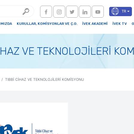
TR
IMIZDA
KURULLAR, KOMİSYONLAR VE Ç.G.
İVEK AKADEMİ
İVEK TV
G
CİHAZ VE TEKNOLOJİLERİ KO
TIBBİ CİHAZ VE TEKNOLOJİLERİ KOMİSYONU