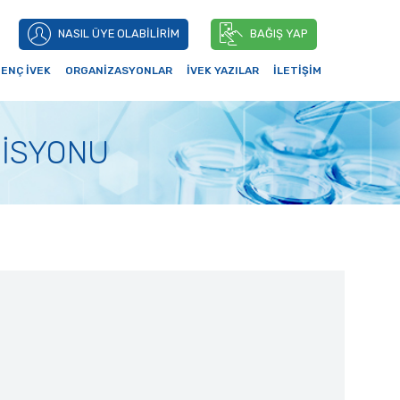
NASIL ÜYE OLABİLİRİM
BAĞIŞ YAP
ENÇ İVEK
ORGANİZASYONLAR
İVEK YAZILAR
İLETİŞİM
MİSYONU