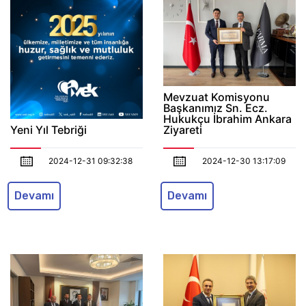
Mevzuat Komisyonu
Başkanımız Sn. Ecz.
Hukukçu İbrahim Ankara
Ziyareti
Yeni Yıl Tebriği
2024-12-30 13:17:09
2024-12-31 09:32:38
Devamı
Devamı
TİTCK Başkanı Sn. Prof.
Dr. Ahmet Ayar Ziyareti
Sağlığın Geliştirilmesi
Genel Müdürü Sn. Doç.
Dr. Muhammed Atak