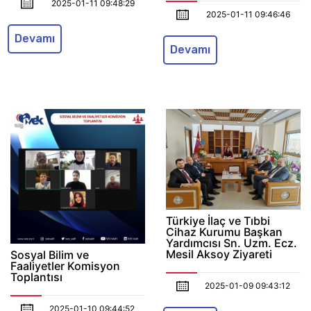
2025-01-11 09:48:29
2025-01-11 09:46:46
Devamı
Devamı
Türkiye İlaç ve Tıbbi
Cihaz Kurumu Başkan
Yardımcısı Sn. Uzm. Ecz.
Mesil Aksoy Ziyareti
Sosyal Bilim ve
Faaliyetler Komisyon
Toplantısı
2025-01-09 09:43:12
2025-01-10 09:44:52