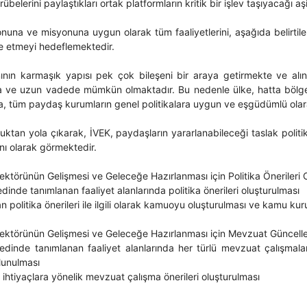
rübelerini paylaştıkları ortak platformların kritik bir işlev taşıyacağı aş
onuna ve misyonuna uygun olarak tüm faaliyetlerini, aşağıda belirt
e etmeyi hedeflemektedir.
nının karmaşık yapısı pek çok bileşeni bir araya getirmekte ve alı
 ve uzun vadede mümkün olmaktadır. Bu nedenle ülke, hatta bölge y
 tüm paydaş kurumların genel politikalara uygun ve eşgüdümlü olarak 
uktan yola çıkarak, İVEK, paydaşların yararlanabileceği taslak politik
anı olarak görmektedir.
ektörünün Gelişmesi ve Geleceğe Hazırlanması için Politika Önerileri
edinde tanımlanan faaliyet alanlarında politika önerileri oluşturulması
an politika önerileri ile ilgili olarak kamuoyu oluşturulması ve kamu k
Sektörünün Gelişmesi ve Geleceğe Hazırlanması için Mevzuat Güncelle
nedinde tanımlanan faaliyet alanlarında her türlü mevzuat çalışmala
lunulması
ihtiyaçlara yönelik mevzuat çalışma önerileri oluşturulması