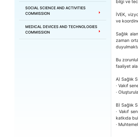
bilgi ve tec
SOCIAL SCIENCE AND ACTIVITIES
COMMISSION
İVEK, vizy
ve koordin
MEDICAL DEVICES AND TECHNOLOGIES
COMMISSION
Sağlık ala
zaman orta
duyulmakta,
Bu zorunlul
faaliyet al
A) Sağlık S
· Vakıf sen
· Oluşturul
B) Sağlık 
· Vakıf se
katkıda bu
· Muhtemel 