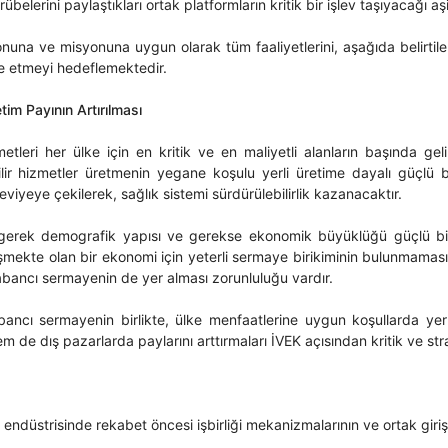
rübelerini paylaştıkları ortak platformların kritik bir işlev taşıyacağı aş
onuna ve misyonuna uygun olarak tüm faaliyetlerini, aşağıda belirt
e etmeyi hedeflemektedir.
etim Payının Artırılması
metleri her ülke için en kritik ve en maliyetli alanların başında ge
ilir hizmetler üretmenin yegane koşulu yerli üretime dayalı güçlü bi
eviyeye çekilerek, sağlık sistemi sürdürülebilirlik kazanacaktır.
gerek demografik yapısı ve gerekse ekonomik büyüklüğü güçlü bir y
mekte olan bir ekonomi için yeterli sermaye birikiminin bulunmaması n
abancı sermayenin de yer alması zorunluluğu vardır.
abancı sermayenin birlikte, ülke menfaatlerine uygun koşullarda yerl
 de dış pazarlarda paylarını arttırmaları İVEK açısından kritik ve stra
 endüstrisinde rekabet öncesi işbirliği mekanizmalarının ve ortak giri