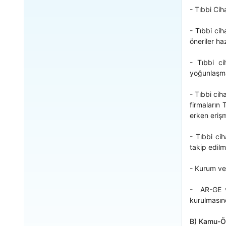
- Tıbbi Cih
- Tıbbi cih
öneriler ha
- Tıbbi ci
yoğunlaşma
- Tıbbi cih
firmaların 
erken eriş
- Tıbbi cih
takip edilm
- Kurum ve 
- AR-GE ve
kurulmasınd
B) Kamu-Öze