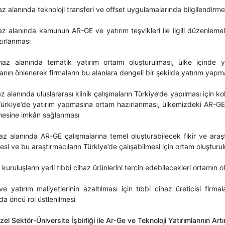
az alanında teknoloji transferi ve offset uygulamalarında bilgilendirm
az alanında kamunun AR-GE ve yatırım teşvikleri ile ilgili düzenlemel
zırlanması
haz alanında tematik yatırım ortamı oluşturulması, ülke içinde y
nın önlenerek firmaların bu alanlara dengeli bir şekilde yatırım yap
az alanında uluslararası klinik çalışmaların Türkiye’de yapılması için k
Türkiye’de yatırım yapmasına ortam hazırlanması, ülkemizdeki AR-GE o
mesine imkân sağlanması
az alanında AR-GE çalışmalarına temel oluşturabilecek fikir ve araştı
esi ve bu araştırmacıların Türkiye’de çalışabilmesi için ortam oluşturu
kuruluşların yerli tıbbi cihaz ürünlerini tercih edebilecekleri ortamın o
 yatırım maliyetlerinin azaltılması için tıbbi cihaz üreticisi firma
a öncü rol üstlenilmesi
l Sektör-Üniversite İşbirliği ile Ar-Ge ve Teknoloji Yatırımlarının Artı