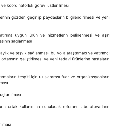
e ve koordinatörlük görevi üstlenilmesi
erinin gözden geçirilip paydaşların bilgilendirilmesi ve yeni
atırıma uygun ürün ve hizmetlerin belirlenmesi ve aşırı
masının sağlanması
olaylık ve teşvik sağlanması; bu yolla araştırmacı ve yatırımcı
rtamının geliştirilmesi ve yeni tedavi ürünlerine hastaların
rmaların tespiti için uluslararası fuar ve organizasyonların
lması
luşturulması
ların ortak kullanımına sunulacak referans laboratuvarların
rılması