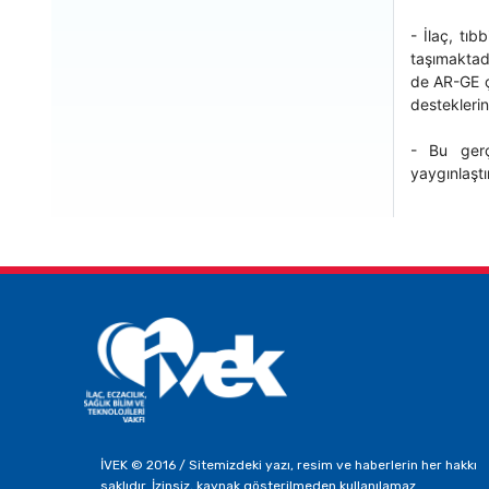
- İlaç, tıb
taşımaktadı
de AR-GE ç
desteklerin
- Bu gerçe
yaygınlaştı
İVEK © 2016 / Sitemizdeki yazı, resim ve haberlerin her hakkı
saklıdır. İzinsiz, kaynak gösterilmeden kullanılamaz.