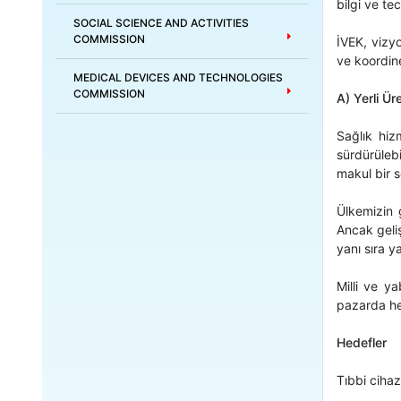
bilgi ve tec
SOCIAL SCIENCE AND ACTIVITIES
COMMISSION
İVEK, vizy
ve koordin
MEDICAL DEVICES AND TECHNOLOGIES
COMMISSION
A) Yerli Ür
Sağlık hiz
sürdürüleb
makul bir s
Ülkemizin 
Ancak geliş
yanı sıra y
Milli ve y
pazarda hem
Hedefler
Tıbbi cihaz