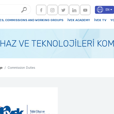
EN
S, COMMISSIONS AND WORKING GROUPS
İVEK ACADEMY
İVEK TV
Y
CİHAZ VE TEKNOLOJİLERİ KO
ge
Commission Duties